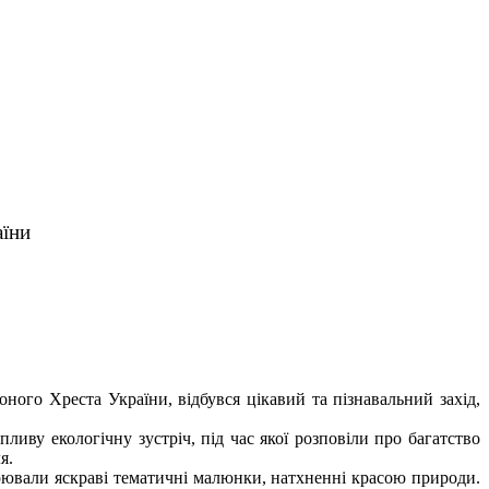
аїни
оного Хреста України, відбувся цікавий та пізнавальний захід,
иву екологічну зустріч, під час якої розповіли про багатство
я.
рювали яскраві тематичні малюнки, натхненні красою природи.