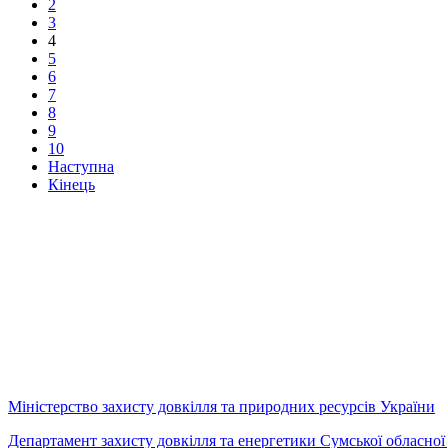
2
3
4
5
6
7
8
9
10
Наступна
Кінець
Міністерство захисту довкілля та природних ресурсів України
Департамент захисту довкілля та енергетики Сумської обласної 