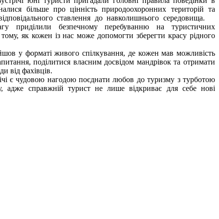
трічі юні туристи пригадали головні правила поведінки в
зналися більше про цінність природоохоронних територій та
 відповідального ставлення до навколишнього середовища.
гу приділили безпечному перебуванню на туристичних
 тому, як кожен із нас може допомогти зберегти красу рідного
ов у форматі живого спілкування, де кожен мав можливість
апитання, поділитися власним досвідом мандрівок та отримати
ди від фахівців.
чі є чудовою нагодою поєднати любов до туризму з турботою
, адже справжній турист не лише відкриває для себе нові