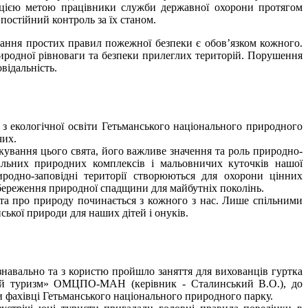
 цією метою працівники служби державної охорони протягом
остійний контроль за їх станом.
ання простих правил пожежної безпеки є обов’язком кожного.
риродної рівноваги та безпеки прилеглих територій. Порушення
відальність.
з екологічної освіти Гетьманського національного природного
чих.
кування цього свята, його важливе значення та роль природно-
кальних природних комплексів і мальовничих куточків нашої
родно-заповідні території створюються для охорони цінних
 збереження природної спадщини для майбутніх поколінь.
а про природу починається з кожного з нас. Лише спільними
ської природи для наших дітей і онуків.
ізнавально та з користю пройшло заняття для вихованців гуртка
й туризм» ОМЦПО-МАН (керівник - Сталинський В.О.), до
и фахівці Гетьманського національного природного парку.