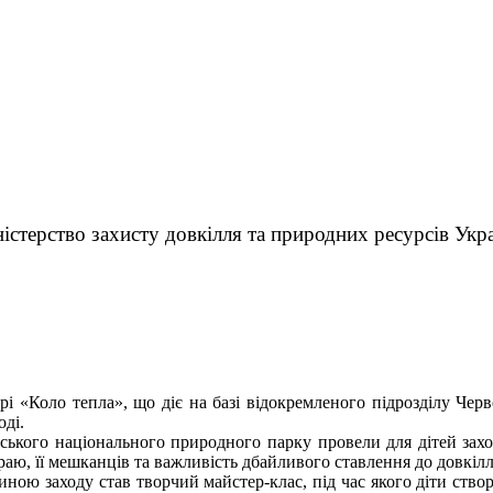
істерство захисту довкілля та природних ресурсів Укр
рі «Коло тепла», що діє на базі відокремленого підрозділу Черв
ді.
кого національного природного парку провели для дітей захопл
аю, її мешканців та важливість дбайливого ставлення до довкілл
ю заходу став творчий майстер-клас, під час якого діти ство