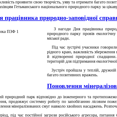
жливість проявити свою творчість, уяву та отримати багато пози
вцям Гетьманського національного природного парку за цікаву 
я працівника природно-заповідної справ
З нагоди Дня працівника природ
природного парку провів екологічну
міської ради.
Під час зустрічі учасники говорили 
рідного краю, важливість збереження
й відтворенні природної спадщини
територій для підтримання екологічно
Зустріч пройшла у теплій, дружній а
багато позитивних вражень.
Поновлення мінералізов
ий природний парк відповідно до інженерного та протипожежн
ання, продовжує системну роботу по запобіганню лісовим пож
новлення мінералізованих смуг навколо хвойних насаджень. Розпоч
, під час постійної загрози російського агресора, питання б