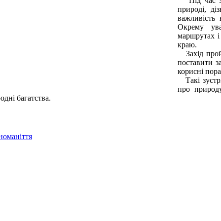
Під час зус
природі, ді
важливість
Окрему ува
маршрутах і
краю.
Захід пройш
поставити з
корисні пора
Такі зустрі
про природу
одні багатства.
зноманіття