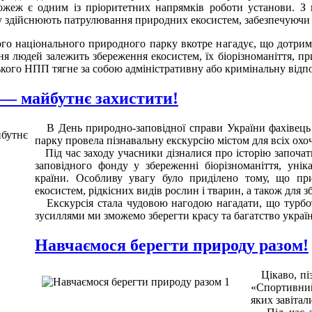
жеж є одним із пріоритетних напрямків роботи установи. З
 здійснюють патрулювання природних екосистем, забезпечуючи п
о національного природного парку вкотре нагадує, що дотрим
ня людей залежить збереження екосистем, їх біорізноманіття, п
ого НПП тягне за собою адміністративну або кримінальну відпо
 — майбутнє захистити!
В День природно-заповідної справи України фахівець 
парку провела пізнавальну екскурсію містом для всіх охо
Під час заходу учасники дізналися про історію започат
заповідного фонду у збереженні біорізноманіття, уні
країни. Особливу увагу було приділено тому, що при
екосистем, рідкісних видів рослин і тварин, а також для
Екскурсія стала чудовою нагодою нагадати, що турбот
зусиллями ми зможемо зберегти красу та багатство україн
Навчаємося берегти природу разом!
Цікаво, п
«Спортивни
яких завітал