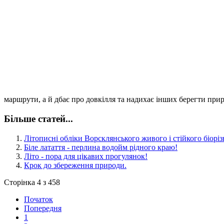
маршрути, а й дбає про довкілля та надихає інших берегти прир
Більше статей...
Літописні обліки Ворсклянського живого і стійкого біорі
Біле латаття - перлина водойм рідного краю!
Літо - пора для цікавих прогулянок!
Крок до збереження природи.
Сторінка 4 з 458
Початок
Попередня
1