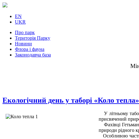
EN
UKR
Про парк
Територія Парку
Новини
Флора і фауна
Законодавча база
Мін
Екологічний день у таборі «Коло тепла»
У літньому табо
присвячений приро
Фахівці Гетьмансь
природи рідного кр
Особливою частино