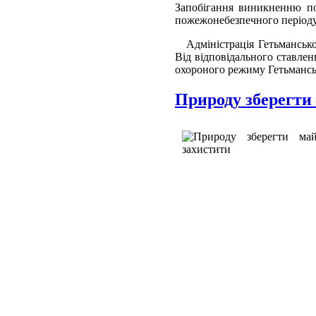
Запобігання виникненню по
пожежонебезпечного періоду
Адміністрація Гетьманськог
Від відповідального ставлен
охороного режиму Гетьманськ
Природу зберегти