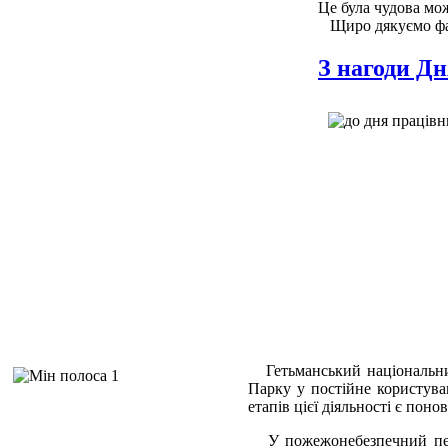
Це була чудова мо
Щиро дякуємо фахі
З нагоди Дн
Гетьманський національн
Парку у постійне користув
етапів цієї діяльності є по
У пожежонебезпечний період