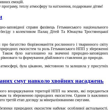
тивних емоцій.
програму, теплу атмосферу та натхнення, подароване дітям!
и
но-заповідної справи фахівець Гетьманського національного
 бесіду з колективом Палац Дітей Та Юнацтва Тростянецької
про багатство біорізноманіття рослинного і тваринного світу
 природних екосистем та роль Гетьманського НПП у збереженні
. Також було наголошено на значенні природно-заповідних
ї рівноваги та формування дбайливого ставлення до природи.
тмосфері, була цікавою, змістовною та залишила у присутніх
аних смуг навколо хвойних насаджень
ого впорядкування території НПП на землях, які передаються
ежам та збереженню природних екосистем. Одним із важливих
ато третій етап догляду за мінералізованими смугами.
езпеки природних екосистем набуває особливої актуальності.