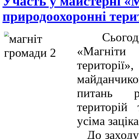
Участь у майстерні «
природоохоронні тери
Сьогодн
«Магніти 
територі
майданчико
питань р
територій 
усіма зацік
До заходу 