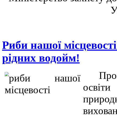
У
Риби нашої місцевост
рідних водойм!
Про
освіти
приро
вихован