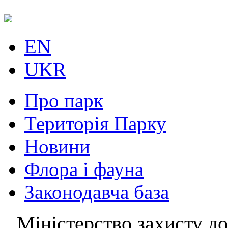
EN
UKR
Про парк
Територія Парку
Новини
Флора і фауна
Законодавча база
Міністерство захисту до