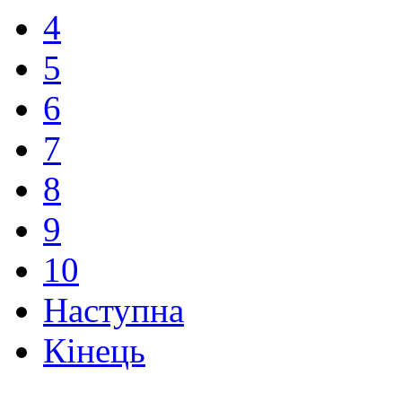
4
5
6
7
8
9
10
Наступна
Кінець