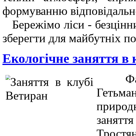
формуванню відповідально
Бережімо ліси - безцінн
зберегти для майбутніх по
Екологічне заняття в 
Фах
Гетьм
природ
заняття
Тростя